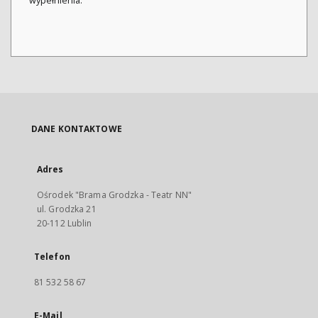
wypełnienia.
DANE KONTAKTOWE
Adres
Ośrodek "Brama Grodzka - Teatr NN"
ul. Grodzka 21
20-112 Lublin
Telefon
81 532 58 67
E-Mail