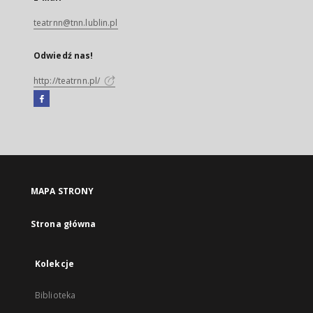
teatrnn@tnn.lublin.pl
Odwiedź nas!
http://teatrnn.pl/
Facebook
Link
zewnętrzny,
otworzy
się
w
nowej
MAPA STRONY
karcie
Strona główna
Kolekcje
Biblioteka