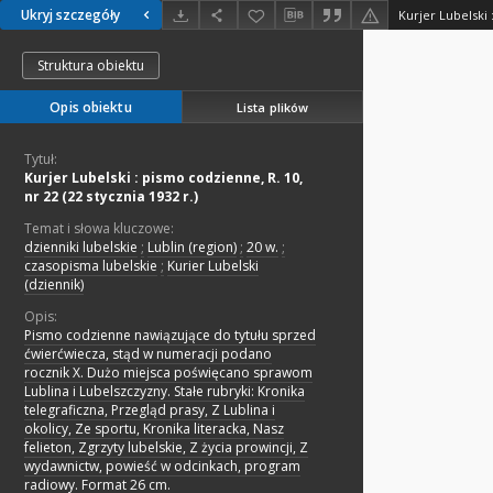
Ukryj szczegóły
Struktura obiektu
Opis obiektu
Lista plików
Tytuł:
Kurjer Lubelski : pismo codzienne, R. 10,
nr 22 (22 stycznia 1932 r.)
Temat i słowa kluczowe:
dzienniki lubelskie
;
Lublin (region)
;
20 w.
;
czasopisma lubelskie
;
Kurier Lubelski
(dziennik)
Opis:
Pismo codzienne nawiązujące do tytułu sprzed
ćwierćwiecza, stąd w numeracji podano
rocznik X. Dużo miejsca poświęcano sprawom
Lublina i Lubelszczyzny. Stałe rubryki: Kronika
telegraficzna, Przegląd prasy, Z Lublina i
okolicy, Ze sportu, Kronika literacka, Nasz
felieton, Zgrzyty lubelskie, Z życia prowincji, Z
wydawnictw, powieść w odcinkach, program
radiowy. Format 26 cm.