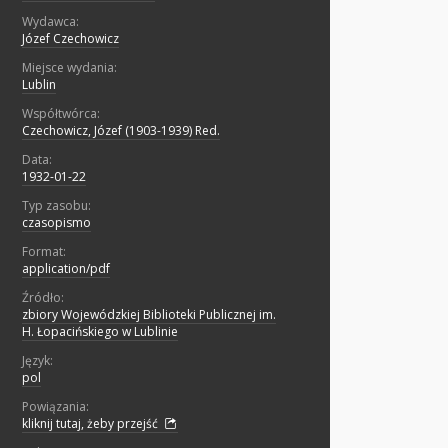
Wydawca:
Józef Czechowicz
Miejsce wydania:
Lublin
Współtwórca:
Czechowicz, Józef (1903-1939) Red.
Data:
1932-01-22
Typ zasobu:
czasopismo
Format:
application/pdf
Źródło:
zbiory Wojewódzkiej Biblioteki Publicznej im.
H. Łopacińskiego w Lublinie
Język:
pol
Powiązania:
kliknij tutaj, żeby przejść