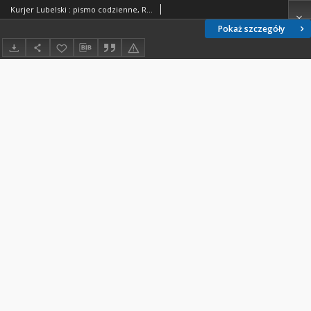
Kurjer Lubelski : pismo codzienne, R. 10, nr 35 (4 lutego 1932 r.)
Pokaż szczegóły