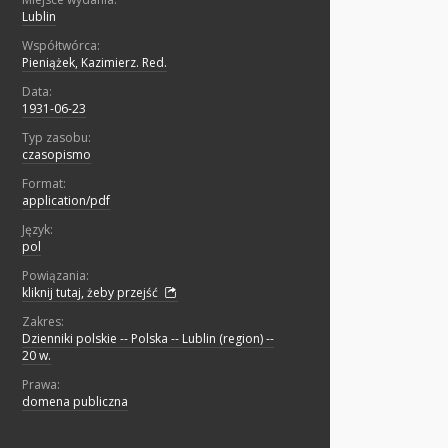
Lublin
Współtwórca:
Pieniążek, Kazimierz. Red.
Data:
1931-06-23
Typ zasobu:
czasopismo
Format:
application/pdf
Język:
pol
Powiązania:
kliknij tutaj, żeby przejść
Zakres:
Dzienniki polskie -- Polska -- Lublin (region) --
20 w.
Prawa:
domena publiczna