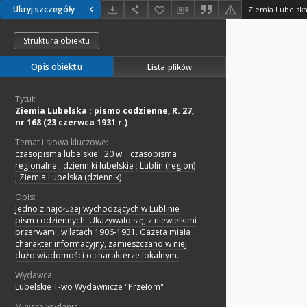
Ukryj szczegóły
Struktura obiektu
Opis obiektu
Lista plików
Tytuł:
Ziemia Lubelska : pismo codzienne, R. 27,
nr 168 (23 czerwca 1931 r.)
Temat i słowa kluczowe:
czasopisma lubelskie
;
20 w.
;
czasopisma
regionalne
;
dzienniki lubelskie
;
Lublin (region)
;
Ziemia Lubelska (dziennik)
Opis:
Jedno z najdłużej wychodzących w Lublinie
pism codziennych. Ukazywało się, z niewielkimi
przerwami, w latach 1906-1931. Gazeta miała
charakter informacyjny, zamieszczano w niej
dużo wiadomości o charakterze lokalnym.
Wydawca:
Lubelskie T-wo Wydawnicze "Przełom"
Miejsce wydania: