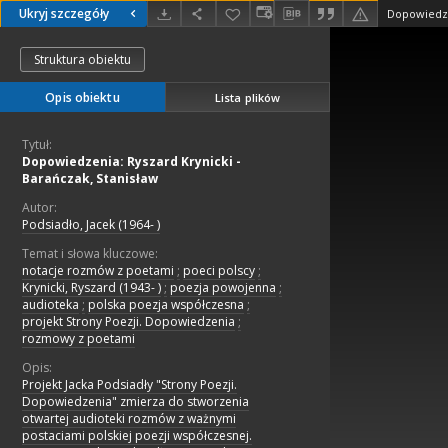
Ukryj szczegóły
Struktura obiektu
Opis obiektu
Lista plików
Tytuł:
Dopowiedzenia: Ryszard Krynicki -
Barańczak, Stanisław
Autor:
Podsiadło, Jacek (1964- )
Temat i słowa kluczowe:
notacje rozmów z poetami
;
poeci polscy
;
Krynicki, Ryszard (1943- )
;
poezja powojenna
;
audioteka
;
polska poezja współczesna
;
projekt Strony Poezji. Dopowiedzenia
;
rozmowy z poetami
Opis:
Projekt Jacka Podsiadły "Strony Poezji.
Dopowiedzenia" zmierza do stworzenia
otwartej audioteki rozmów z ważnymi
postaciami polskiej poezji współczesnej.