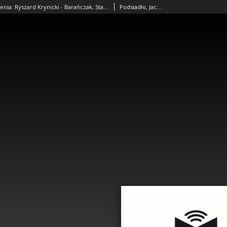
Dopowiedzenia: Ryszard Krynicki - Barańczak, Stanisław
Podsiadło, Jacek (1964- )