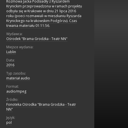
Rozmowa Jacka Podsiadły z Ryszardem
Krynickim przeprowadzona w ramach projektu
odbyła się w Krakowie w dniu 21 lipca 2016
roku (poeci rozmawiali w mieszkaniu Ryszarda
Krynickiego na krakowskim Podgórzu). Czas
trwania materiału 01:11:56.
Wydawca:
Ośrodek "Brama Grodzka - Teatr NN"
Miejsce wydania:
Lublin
Data:
2016
Typ zasobu:
materiał audio
Format:
audio/mpeg
Źródło:
Fonoteka Ośrodka "Brama Grodzka - Teatr
NN"
Język:
pol