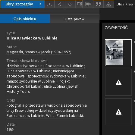
Ukryj szczegóły
Ulica Krawi
Opis obiektu
Lista plików
Tytuł:
Ulica Krawiecka w Lublinie
Autor:
Magierski, Stanisław Jacek (1904-1957)
Temat i słowa kluczowe:
dzielnica żydowska na Podzamczu w Lublinie
;
ulica Krawiecka w Lublinie
;
nieistniejąca
zabudowa
;
społeczność żydowska w Lublinie
;
miasto żydowskie w Lublinie
;
Projekt
Chronoportal Lublin
;
ulice Lublina
;
Jewish
History Tours
Opis:
Fotografia przedstawia widok na zabudowania
ulicy Krawieckiej w dzielnicy żydowskiej na
Podzamczu w Lublinie. W tle: Zamek Lubelski.
Data:
193-