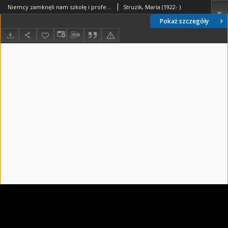
Niemcy zamknęli nam szkołę i profesorowie zaczęli organizować komplety tajnego nauczania - Maria Struzik - fragment relacji świadka historii [WIDEO]
Struzik, Maria (1922- )
Pokaż szczegóły