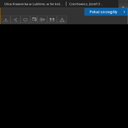
Ulica Krawiecka w Lublinie, w tle kościół dominikanów
Czechowicz, Józef (1903-1939)
Pokaż szczegóły