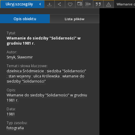
Ukryj szczegóły
Opis obiektu
Lista plików
Tytuł:
Włamanie do siedziby "Solidarności" w
grudniu 1981 r.
Autor:
Smyk, Sławomir
Temat i słowa kluczowe:
dzielnica Śródmieście
;
siedziba "Solidarności"
;
stan wojenny
;
ulica Królewska
;
włamanie do
siedziby "Solidarności"
Opis:
Włamanie do siedziby "Solidarności" w grudniu
1981 r.
Data:
1981
Typ zasobu:
fotografia