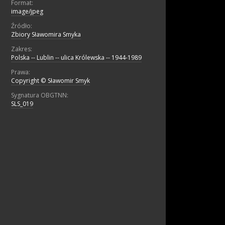
Format:
image/jpeg
Źródło:
Zbiory Sławomira Smyka
Zakres:
Polska -- Lublin -- ulica Królewska -- 1944-1989
Prawa:
Copyright © Sławomir Smyk
Sygnatura OBGTNN:
SLS_019