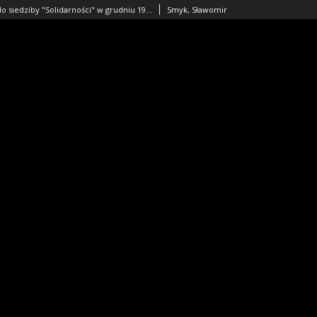
Włamanie do siedziby "Solidarności" w grudniu 1981 r.
Smyk, Sławomir