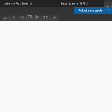
Lubelski Plac Śmierci
Zętar, Joanna (1975- )
Pokaż szczegóły