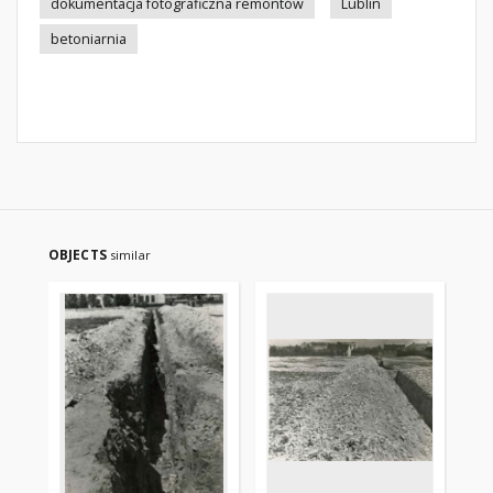
dokumentacja fotograficzna remontów
Lublin
betoniarnia
OBJECTS
similar