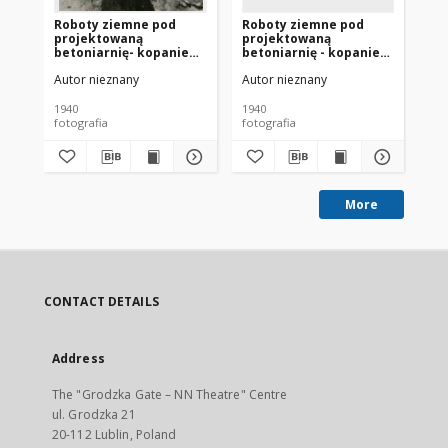
Roboty ziemne pod
Roboty ziemne pod
Bu
projektowaną
projektowaną
Cz
betoniarnię- kopanie
betoniarnię - kopanie
wy
niewelet
niewelet
zi
Autor nieznany
Autor nieznany
Aut
1940
1940
194
fotografia
fotografia
fot
More
CONTACT DETAILS
Address
The "Grodzka Gate – NN Theatre" Centre
ul. Grodzka 21
20-112 Lublin, Poland