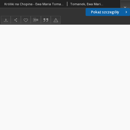
Króliki na Chopina - Ewa Maria Tomanek - fragment relacji świadka historii [TEKST]
Tomanek, Ewa Maria (1953- )
Pokaż szczegóły