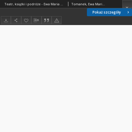
Teatr, książki i podróże - Ewa Maria Tomanek - fragment relacji świadka historii [TEKST]
Tomanek, Ewa Maria (1953- )
Pokaż szczegóły