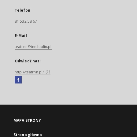
Telefon
81 532 58 67
E-Mail
teatrnn@tnn.lublin.pl
Odwiedź nas!
http://teatrnn.pl/
Facebook
Link
zewnętrzny,
otworzy
się
w
nowej
MAPA STRONY
karcie
Strona główna