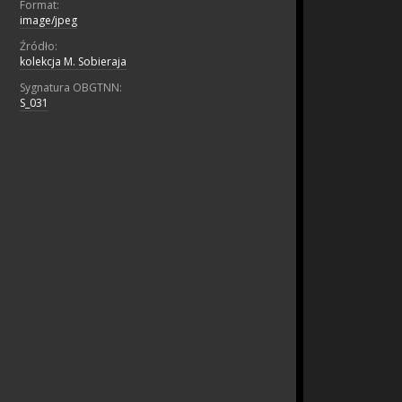
Format:
image/jpeg
Źródło:
kolekcja M. Sobieraja
Sygnatura OBGTNN:
S_031