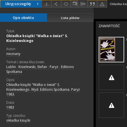
Ukryj szczegóły
Okładka ksi
Opis obiektu
Lista plików
Tytuł:
Okładka książki "Walka o świat" S.
Kisielewskiego
Autor:
nieznany
Temat i słowa kluczowe:
Lublin
;
Kisielewski, Stefan
;
Paryż
;
Editions
Spotkania
Opis:
Okładka książki "Walka o świat" S.
Kisielewskiego. Wyd. Editions Spotkania. Paryż
1983.
Data:
1983
Typ zasobu:
okładka książki