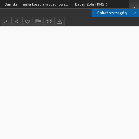
Damska i męska koszula krzczonowska - Zofia Dadej - fragment relacji świadka historii [TEKST]
Dadej, Zofia (1945- )
Pokaż szczegóły