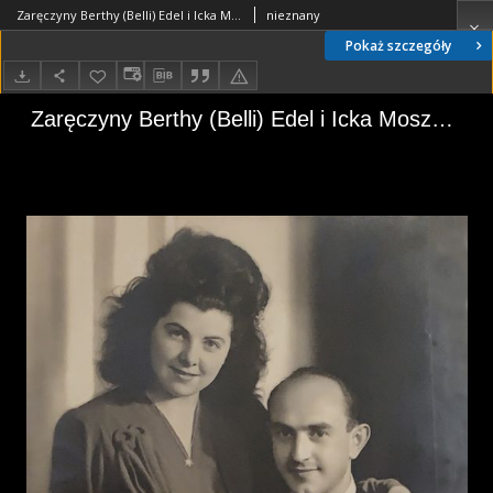
Zaręczyny Berthy (Belli) Edel i Icka Moszka (Isaaca Morrisa) Kichelmachera (Kay)
nieznany
Pokaż szczegóły