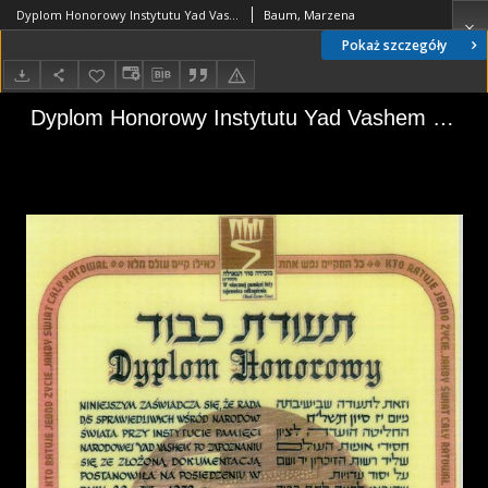
Dyplom Honorowy Instytutu Yad Vashem dla Edwarda Cyganiewicza. 20 lipca 1994 roku Das Ehrendiplom von Yad Vashem für Edward Cyganiewicz, Juli, 20. 1994
Baum, Marzena
Pokaż szczegóły