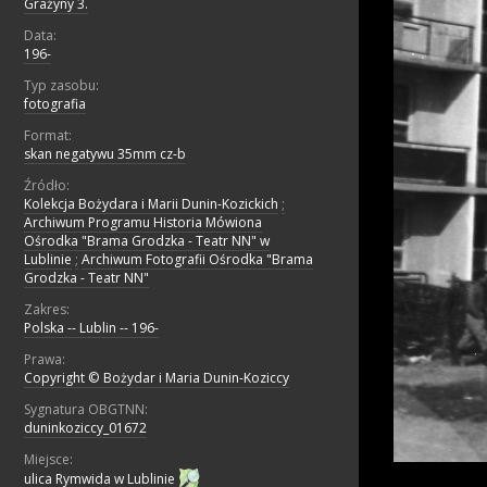
Grażyny 3.
Data:
196-
Typ zasobu:
fotografia
Format:
skan negatywu 35mm cz-b
Źródło:
Kolekcja Bożydara i Marii Dunin-Kozickich
;
Archiwum Programu Historia Mówiona
Ośrodka "Brama Grodzka - Teatr NN" w
Lublinie
;
Archiwum Fotografii Ośrodka "Brama
Grodzka - Teatr NN"
Zakres:
Polska -- Lublin -- 196-
Prawa:
Copyright © Bożydar i Maria Dunin-Koziccy
Sygnatura OBGTNN:
duninkoziccy_01672
Miejsce:
ulica Rymwida w Lublinie