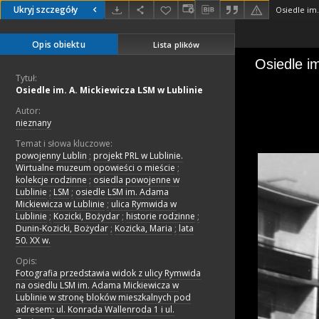
Ukryj szczegóły
Osiedle im.
Opis obiektu
Lista plików
Tytuł:
Osiedle im. A. Mickiewicza LSM w Lublinie
Autor:
nieznany
Temat i słowa kluczowe:
powojenny Lublin
;
projekt PRL w Lublinie.
Wirtualne muzeum opowieści o mieście
;
kolekcje rodzinne
;
osiedla powojenne w
Lublinie
;
LSM
;
osiedle LSM im. Adama
Mickiewicza w Lublinie
;
ulica Rymwida w
Lublinie
;
Kozicki, Bożydar
;
historie rodzinne
;
Dunin-Kozicki, Bożydar
;
Kozicka, Maria
;
lata
50. XX w.
Opis:
Fotografia przedstawia widok z ulicy Rymwida
na osiedlu LSM im. Adama Mickiewicza w
Lublinie w stronę bloków mieszkalnych pod
adresem: ul. Konrada Wallenroda 1 i ul.