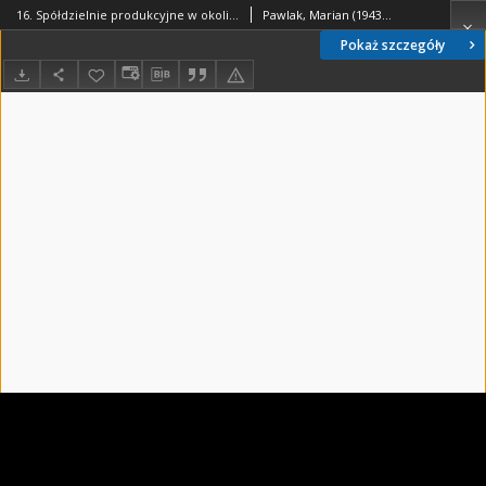
16. Spółdzielnie produkcyjne w okolicy - Marian Pawlak - fragment relacji świadka historii [WIDEO]
Pawlak, Marian (1943- )
Pokaż szczegóły