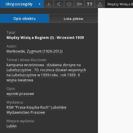
Ukryj szczegóły
Między Wisłą a B
Opis obiektu
Lista plików
Tytuł:
Między Wisłą a Bugiem (I) : Wrzesień 1939
Autor:
Mańkowski, Zygmunt (1926-2012)
Temat i słowa kluczowe:
kampania wrześniowa
;
działania zbrojne na
Lubelszczyźnie
;
70. rocznica działań wojennych
na Lubelszczyźnie w 1939 roku
;
rok 1939
;
II
wojna światowa
Opis:
wycinki prasowe
Wydawca:
RSW "Prasa-Książka-Ruch" Lubelskie
Wydawnictwo Prasowe
Miejsce wydania:
Lublin