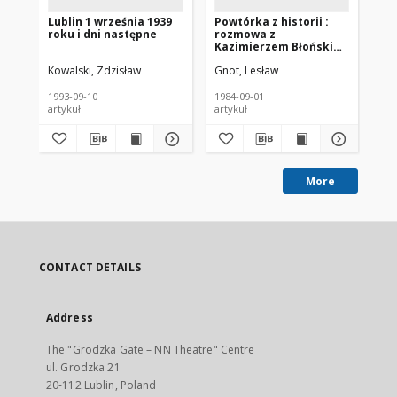
Lublin 1 września 1939
Powtórka z historii :
Kur
roku i dni następne
rozmowa z
219
Kazimierzem Błońskim
- uczestnikiem obrony
Kowalski, Zdzisław
Gnot, Lesław
Gze
Lublina w roku 1939
1993-09-10
1984-09-01
196
artykuł
artykuł
gaz
More
CONTACT DETAILS
Address
The "Grodzka Gate – NN Theatre" Centre
ul. Grodzka 21
20-112 Lublin, Poland