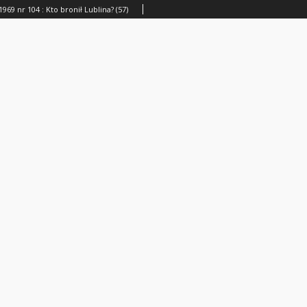
1969 nr 104 : Kto bronił Lublina? (57)