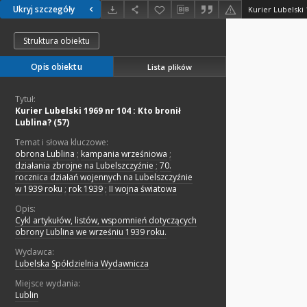
Ukryj szczegóły
Kurier Lubelski 
Struktura obiektu
Opis obiektu
Lista plików
Tytuł:
Kurier Lubelski 1969 nr 104 : Kto bronił
Lublina? (57)
Temat i słowa kluczowe:
obrona Lublina
;
kampania wrześniowa
;
działania zbrojne na Lubelszczyźnie
;
70.
rocznica działań wojennych na Lubelszczyźnie
w 1939 roku
;
rok 1939
;
II wojna światowa
Opis:
Cykl artykułów, listów, wspomnień dotyczących
obrony Lublina we wrześniu 1939 roku.
Wydawca:
Lubelska Spółdzielnia Wydawnicza
Miejsce wydania:
Lublin