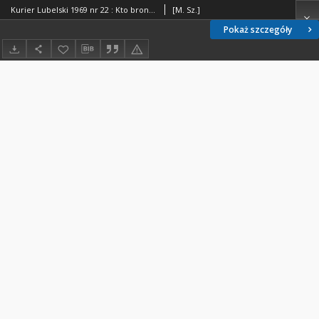
Kurier Lubelski 1969 nr 22 : Kto bronił Lublina? (35)
[M. Sz.]
Pokaż szczegóły