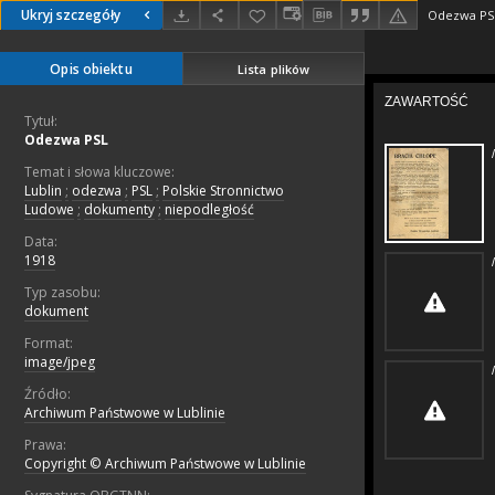
Ukryj szczegóły
Odezwa PS
Opis obiektu
Lista plików
Tytuł:
Odezwa PSL
Temat i słowa kluczowe:
Lublin
;
odezwa
;
PSL
;
Polskie Stronnictwo
Ludowe
;
dokumenty
;
niepodległość
Data:
1918
Typ zasobu:
dokument
Format:
image/jpeg
Źródło:
Archiwum Państwowe w Lublinie
Prawa:
Copyright © Archiwum Państwowe w Lublinie