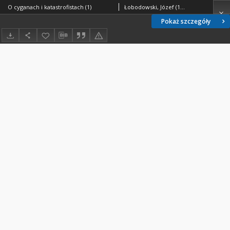
O cyganach i katastrofistach (1)
Łobodowski, Józef (1909-1988)
Pokaż szczegóły