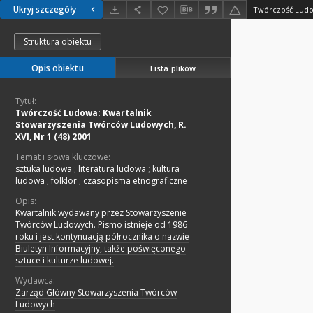
Ukryj szczegóły
Struktura obiektu
Opis obiektu
Lista plików
Tytuł:
Twórczość Ludowa: Kwartalnik
Stowarzyszenia Twórców Ludowych, R.
XVI, Nr 1 (48) 2001
Temat i słowa kluczowe:
sztuka ludowa
;
literatura ludowa
;
kultura
ludowa
;
folklor
;
czasopisma etnograficzne
Opis:
Kwartalnik wydawany przez Stowarzyszenie
Twórców Ludowych. Pismo istnieje od 1986
roku i jest kontynuacją półrocznika o nazwie
Biuletyn Informacyjny, także poświęconego
sztuce i kulturze ludowej.
Wydawca:
Zarząd Główny Stowarzyszenia Twórców
Ludowych