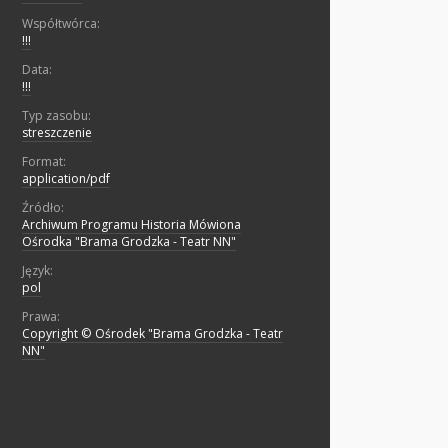
Współtwórca:
!!!
Data:
!!!
Typ zasobu:
streszczenie
Format:
application/pdf
Źródło:
Archiwum Programu Historia Mówiona
Ośrodka "Brama Grodzka - Teatr NN"
Język:
pol
Prawa:
Copyright © Ośrodek "Brama Grodzka - Teatr
NN"