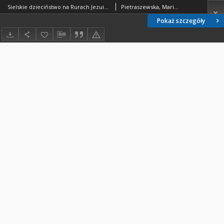
Sielskie dzieciństwo na Rurach Jezuickich - Maria Pietraszewska - fragment relacji świadka historii [TEKST]
Pietraszewska, Maria (1929- )
Pokaż szczegóły