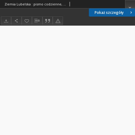
Ziemia Lubelska : pismo codzienne, R. 27, nr 188 (14 lipca 1931 r.)
Pokaż szczegóły