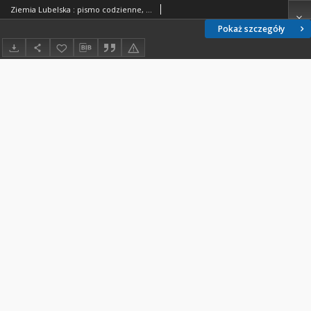
Ziemia Lubelska : pismo codzienne, R. 27, nr 330 (5 grudnia 1931 r.)
Pokaż szczegóły