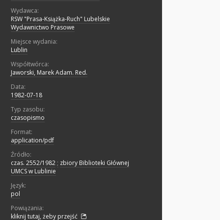
Wydawca:
RSW "Prasa-Książka-Ruch" Lubelskie
Wydawnictwo Prasowe
Miejsce wydania:
Lublin
Współtwórca:
Jaworski, Marek Adam. Red.
Data:
1982-07-18
Typ zasobu:
czasopismo
Format:
application/pdf
Źródło:
czas. 2552/1982
;
zbiory Biblioteki Głównej
UMCS w Lublinie
Język:
pol
Powiązania:
kliknij tutaj, żeby przejść