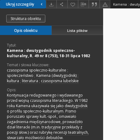
Ukryj szczegóły
Struktura obiektu
Opis obiektu
Lista plików
Tytuł:
Kamena : dwutygodnik społeczno-
kulturalny, R. 49 nr 8 (753), 18-31 lipca 1982
Temat i słowa kluczowe:
czasopisma społeczno-kulturalne
;
społeczeństwo
;
Kamena (dwutygodnik)
;
kultura
;
literatura
;
czasopisma lubelskie
Opis:
Kontynuacja redagowanego i wydawanego
przed wojną czasopisma literackiego. W 1982
roku Kamena ukazywała się jako dwutygodnik
o profilu społeczno-kulturalnym. Pismo
poruszało sprawy kult.-społ., omawiało
zagadnienia międzynarodowe, prowadziło
dział literacki (m.in. tradycyjnie przekłady z
poezji słow.) oraz rubrykę recenzji teatralnych,
stwarzało możliwości debiutów.