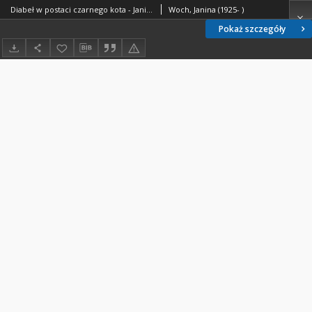
Diabeł w postaci czarnego kota - Janina Woch - fragment relacji świadka historii [TEKST]
Woch, Janina (1925- )
Pokaż szczegóły