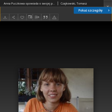
Anna Puczkowa opowiada o swojej pracy w Ośrodku „Brama Grodzka-Teatr NN”
Czajkowski, Tomasz
Pokaż szczegóły