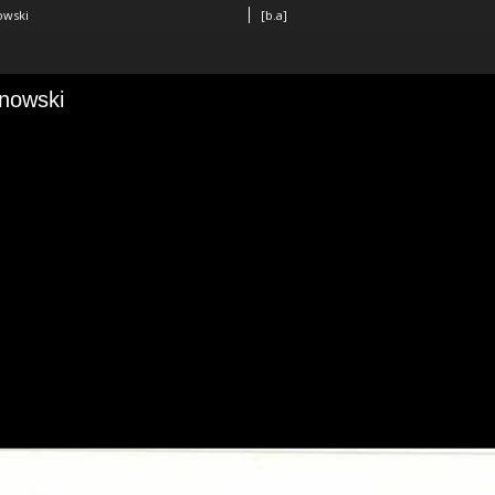
owski
[b.a]