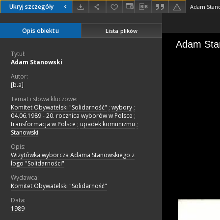
Ukryj szczegóły
Adam Stan
Opis obiektu
Lista plików
Tytuł:
Adam Stanowski
Autor:
[b.a]
Temat i słowa kluczowe:
Komitet Obywatelski "Solidarność"
;
wybory
;
04.06.1989 - 20. rocznica wyborów w Polsce
;
transformacja w Polsce
;
upadek komunizmu
;
Stanowski
Opis:
Wizytówka wyborcza Adama Stanowskiego z
logo "Solidarności"
Wydawca:
Komitet Obywatelski "Solidarność"
Data:
1989