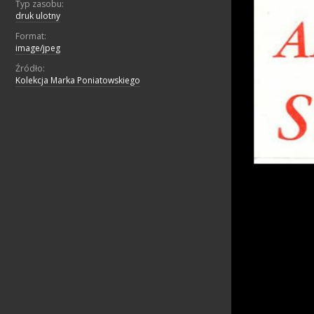
Typ zasobu:
druk ulotny
Format:
image/jpeg
Źródło:
Kolekcja Marka Poniatowskiego