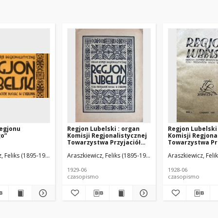
Regjonu
Regjon Lubelski : organ
Regjon Lubelski
go”
Komisji Regjonalistycznej
Komisji Regjona
Towarzystwa Przyjaciół
Towarzystwa Prz
Nauk w Lublinie, R. 2 (1929),
Nauk w Lublinie, 
, Feliks (1895-1966). Red.
Czechowicz, Józef (1903-1939). Wstęp
Araszkiewicz, Feliks (1895-1966). Red.
Araszkiewicz, Feli
nr 2
nr 1
1929-06
1928-06
czasopismo
czasopismo