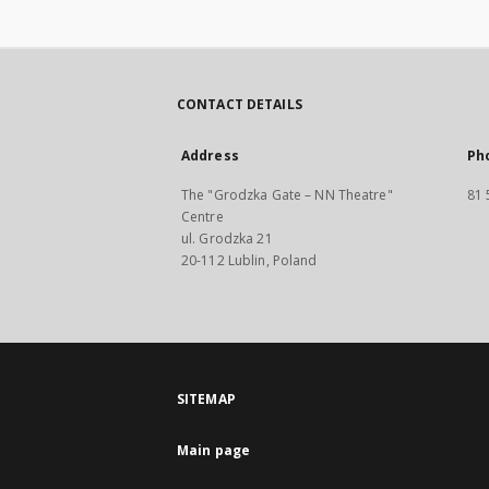
CONTACT DETAILS
Address
Ph
The "Grodzka Gate – NN Theatre"
81 
Centre
ul. Grodzka 21
20-112 Lublin, Poland
SITEMAP
Main page