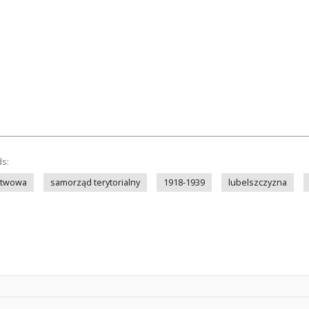
ds:
stwowa
samorząd terytorialny
1918-1939
lubelszczyzna