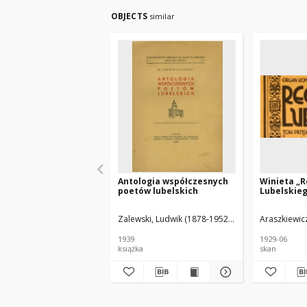
OBJECTS
similar
Antologia współczesnych
Winieta „
poetów lubelskich
Lubelskie
Zalewski, Ludwik (1878-1952). Wybór, Biogramy
Araszkiewicz
1939
1929-06
książka
skan