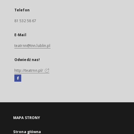
Telefon
81 532 58 67
E-Mail
teatrnn@tnn.lublin.pl
Odwiedź nas!
http://teatrnn.pl/
Facebook
Link
zewnętrzny,
otworzy
się
w
nowej
MAPA STRONY
karcie
Strona główna