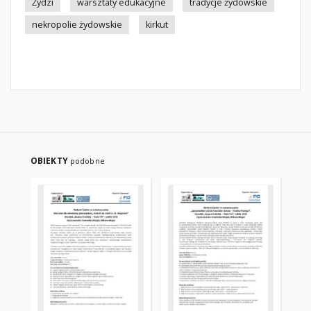
Żydzi
warsztaty edukacyjne
tradycje żydowskie
nekropolie żydowskie
kirkut
OBIEKTY
podobne