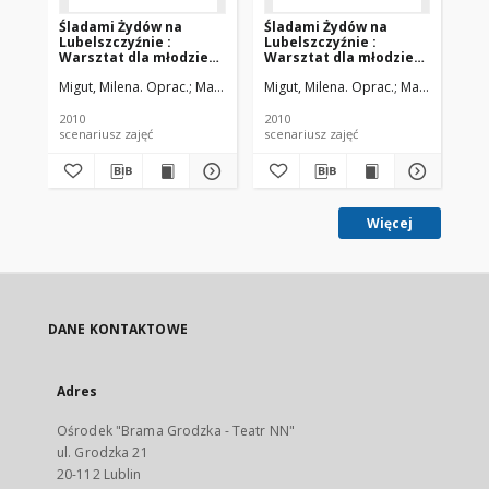
Śladami Żydów na
Śladami Żydów na
Śl
Lubelszczyźnie :
Lubelszczyźnie :
Lu
Warsztat dla młodzieży
Warsztat dla młodzieży
mi
gimnazjalnej "Podróż
gimnazjalnej
gi
Migut, Milena. Oprac.
Majuk, Dominika. Opr.
Migut, Milena. Oprac.
Majuk, Domini
Mig
do sztetl z I. B.
"Sprawiedliwi wśród
li
Singerem"
Narodów Świata –
Za
Trudna Pamięć”
2010
2010
201
scenariusz zajęć
scenariusz zajęć
sce
Więcej
DANE KONTAKTOWE
Adres
Ośrodek "Brama Grodzka - Teatr NN"
ul. Grodzka 21
20-112 Lublin