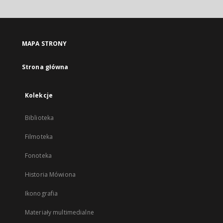
otworzy
się
w
nowej
MAPA STRONY
karcie
Strona główna
Kolekcje
Biblioteka
Filmoteka
Fonoteka
Historia Mówiona
Ikonografia
Materiały multimedialne