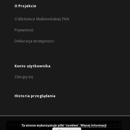
O Projekcie
O Bibliotece Multimedialnej TNN
Prywatność
Deklaracja dostępności
Konto użytkownika
Zaloguj się
Historia przeglądania
Ten serwis działa dzięki oprogramowaniu
DInGO dLibra 6.3.18
Ta strona wykorzystuje pliki 'cookies'.
Więcej informacji