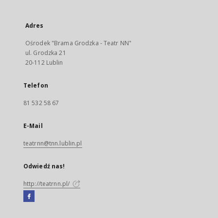
Adres
Ośrodek "Brama Grodzka - Teatr NN"
ul. Grodzka 21
20-112 Lublin
Telefon
81 532 58 67
E-Mail
teatrnn@tnn.lublin.pl
Odwiedź nas!
http://teatrnn.pl/
Facebook
Link
zewnętrzny,