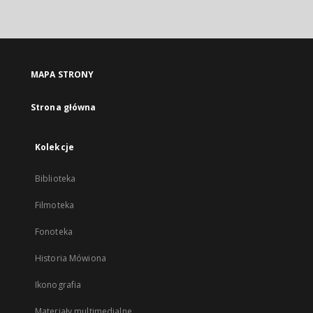
zewnętrzny,
otworzy
się
w
nowej
MAPA STRONY
karcie
Strona główna
Kolekcje
Biblioteka
Filmoteka
Fonoteka
Historia Mówiona
Ikonografia
Materiały multimedialne