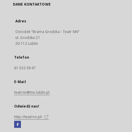
DANE KONTAKTOWE
Adres
Ośrodek "Brama Grodzka - Teatr NN"
ul. Grodzka 21
20-112 Lublin
Telefon
81 532 58 67
E-Mail
teatrnn@tnn.lublin.pl
Odwiedź nas!
http://teatrnn.pl/
Facebook
Link