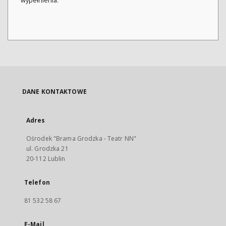
wypełnienia.
DANE KONTAKTOWE
Adres
Ośrodek "Brama Grodzka - Teatr NN"
ul. Grodzka 21
20-112 Lublin
Telefon
81 532 58 67
E-Mail