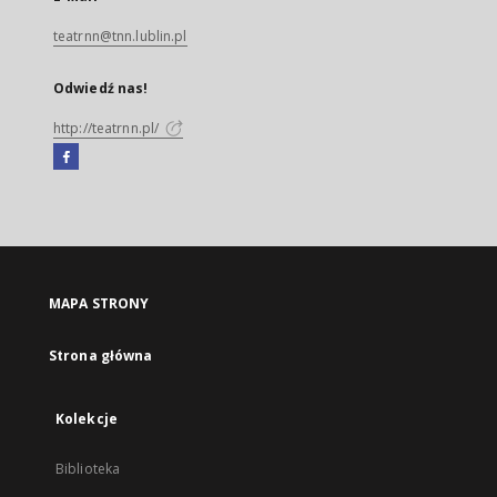
teatrnn@tnn.lublin.pl
Odwiedź nas!
http://teatrnn.pl/
Facebook
Link
zewnętrzny,
otworzy
się
w
nowej
MAPA STRONY
karcie
Strona główna
Kolekcje
Biblioteka