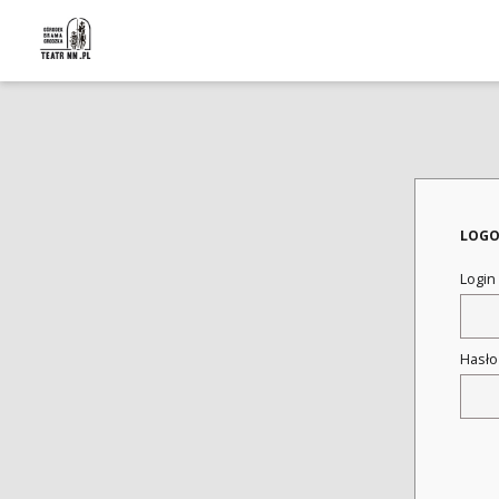
LOGO
Login
Hasł