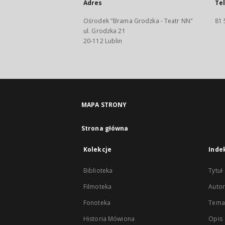
Adres
Te
Ośrodek "Brama Grodzka - Teatr NN"
81 
ul. Grodzka 21
20-112 Lublin
MAPA STRONY
Strona główna
Kolekcje
Inde
Biblioteka
Tytuł
Filmoteka
Autor
Fonoteka
Temat
Historia Mówiona
Opis