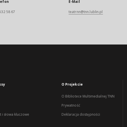
lefon
E-Mail
532 58 67
teatrnn@tnn.lublin.pl
ksy
O Projekcie
O Bibliotece Multimedialnej TNN
Prywatność
 i słowa kluczowe
Deklaracja dostępności