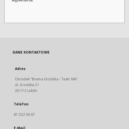
wypełnienia.
DANE KONTAKTOWE
Adres
Ośrodek "Brama Grodzka - Teatr NN"
ul. Grodzka 21
20-112 Lublin
Telefon
81 532 58 67
E-Mail