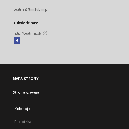
teatrnn@tnn.lublin.pl
Odwiedź nas!
http://teatrnn.pl/
Facebook
Link
zewnętrzny,
otworzy
się
w
nowej
MAPA STRONY
karcie
Strona główna
Kolekcje
Biblioteka