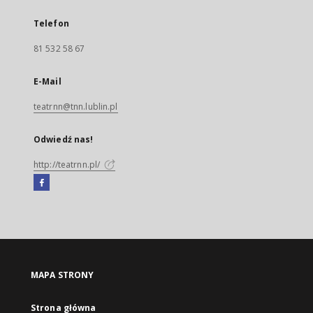
Telefon
81 532 58 67
E-Mail
teatrnn@tnn.lublin.pl
Odwiedź nas!
http://teatrnn.pl/
Facebook
Link
zewnętrzny,
otworzy
się
w
nowej
MAPA STRONY
karcie
Strona główna