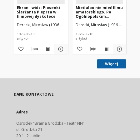
Ekran i widz: Piosenki
Mieć albo nie mieć filmu
Ek
Sierżanta Pieprza w
amatorskiego. Po
lo
filmowej dyskotece
Ogólnopolskim
Spotkaniu Twórców i
Derecki, Mirosław (1936-1998)
Derecki, Mirosław (1936-1998)
Der
Działaczy
Amatorskiego Ruchu
Artystycznego
1979-06-10
1979-06-10
197
artykuł
artykuł
art
Więcej
DANE KONTAKTOWE
Adres
Ośrodek "Brama Grodzka - Teatr NN"
ul. Grodzka 21
20-112 Lublin