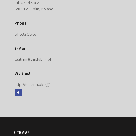
ul. Grodzka 21
20-112 Lublin, Poland
Phone
81 532 58 67
E-Mail
teatrnn@tnn.lublin.pl
Visit us!
http://teatrnn.pl/
Facebook
External
link,
will
open
in
a
SITEMAP
new