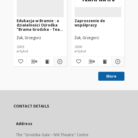
Edukacja w Bramie : o
Zaproszenie do
Ce
działalności Ośrodka
współpracy
Oś
"Brama Grodzka - Teatr
Gr
NN" (Lublin)
Żuk, Grzegorz
Żuk, Grzegorz
Wa
2003
2000
200
artykuł
artykuł
art
More
CONTACT DETAILS
Address
The "Grodzka Gate – NN Theatre" Centre