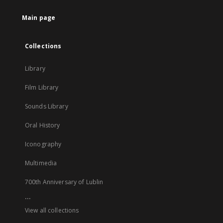
tab
Main page
Collections
Library
Film Library
Sounds Library
Oral History
Iconography
Multimedia
700th Anniversary of Lublin
...
View all collections