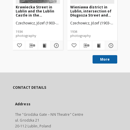
Krawiecka Street in
Wieniawa district in
Kr
Lublin and the Lublin
Lublin, intersection of
Lu
Castle in the
Długosza Street and
th
background
Leszczyńskiego Street
th
Czechowicz, Józef (1903-1939)
Czechowicz, Józef (1903-1939)
Cze
1934
1934
193
photography
photography
ph
More
CONTACT DETAILS
Address
The "Grodzka Gate – NN Theatre" Centre
ul. Grodzka 21
20-112 Lublin, Poland