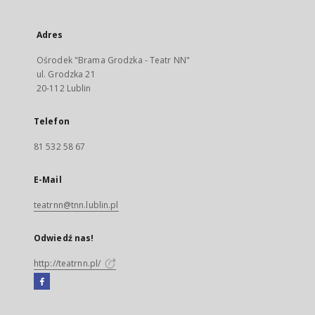
Adres
Ośrodek "Brama Grodzka - Teatr NN"
ul. Grodzka 21
20-112 Lublin
Telefon
81 532 58 67
E-Mail
teatrnn@tnn.lublin.pl
Odwiedź nas!
http://teatrnn.pl/
Facebook
Link
zewnętrzny,