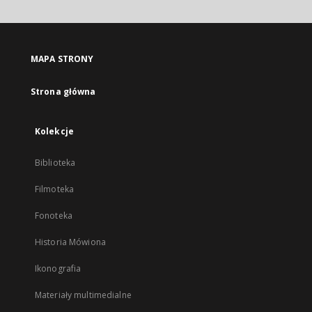
otworzy
się
w
nowej
MAPA STRONY
karcie
Strona główna
Kolekcje
Biblioteka
Filmoteka
Fonoteka
Historia Mówiona
Ikonografia
Materiały multimedialne