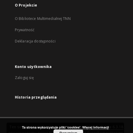
O Projekcie
O Bibliotece Multimedialnej TNN
Prywatność
Deklaracja dostępności
Konto użytkownika
Zaloguj się
Historia przeglądania
Ten serwis działa dzięki oprogramowaniu
DInGO dLibra 6.3.18
Ta strona wykorzystuje pliki 'cookies'.
Więcej informacji
opracowanemu przez
Poznańskie Centrum Superkomputerowo-