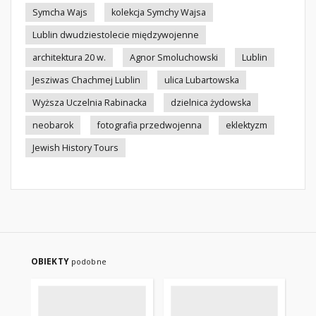
Symcha Wajs
kolekcja Symchy Wajsa
Lublin dwudziestolecie międzywojenne
architektura 20 w.
Agnor Smoluchowski
Lublin
Jesziwas Chachmej Lublin
ulica Lubartowska
Wyższa Uczelnia Rabinacka
dzielnica żydowska
neobarok
fotografia przedwojenna
eklektyzm
Jewish History Tours
OBIEKTY
podobne