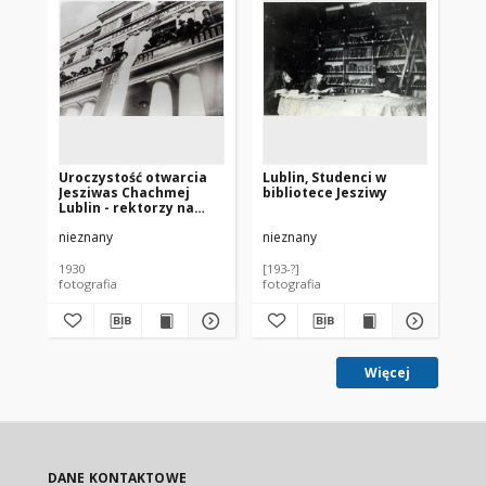
Uroczystość otwarcia
Lublin, Studenci w
Lu
Jesziwas Chachmej
bibliotece Jesziwy
ur
Lublin - rektorzy na
Je
balkonie Uczelni
Lu
nieznany
nieznany
nie
1930
[193-?]
193
fotografia
fotografia
fot
Więcej
DANE KONTAKTOWE