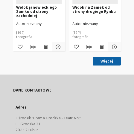
Widok janowieckiego
Widok na Zamek od
Wi
Zamku od strony
strony drugiego Rynku
st
zachodniej
Autor nieznany
Autor nieznany
Aut
[19-?]
[19-?]
[19-
fotografia
fotografia
fot
Więcej
DANE KONTAKTOWE
Adres
Ośrodek "Brama Grodzka - Teatr NN"
ul. Grodzka 21
20-112 Lublin