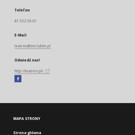
Telefon
81 532 58 67
E-Mail
teatrnn@tnn.lublin.pl
Odwiedź nas!
http://teatrnn.pl/
Facebook
Link
zewnętrzny,
otworzy
się
w
nowej
MAPA STRONY
karcie
Strona główna