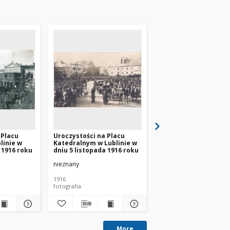
 Placu
Uroczystości na Placu
Uroczystości na Plac
linie w
Katedralnym w Lublinie w
Litewskim w dniu 5
 1916 roku
dniu 5 listopada 1916 roku
listopada 1916 roku
nieznany
nieznany
1916
1916
fotografia
fotografia
More