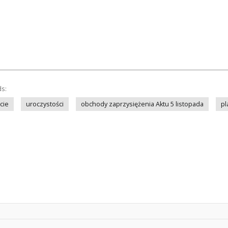
ds:
cie
uroczystości
obchody zaprzysiężenia Aktu 5 listopada
pl