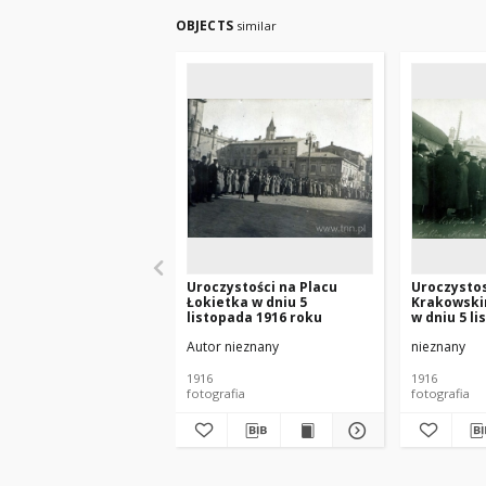
OBJECTS
similar
Uroczystości na Placu
Uroczystos
Łokietka w dniu 5
Krakowski
listopada 1916 roku
w dniu 5 l
roku
Autor nieznany
nieznany
1916
1916
fotografia
fotografia