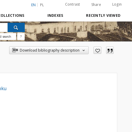
Contrast
Login
Share
EN
PL
COLLECTIONS
INDEXES
RECENTLY VIEWED
d search
?
Download bibliography description
oku