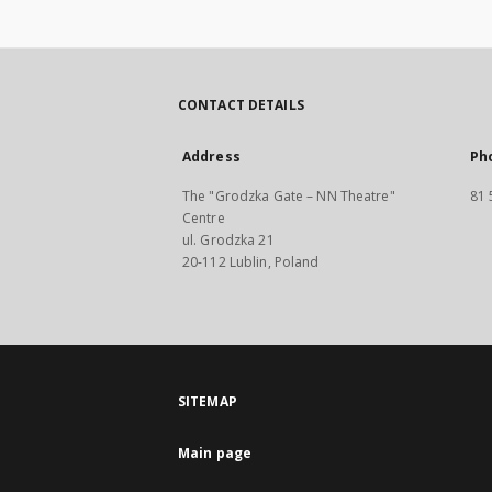
CONTACT DETAILS
Address
Ph
The "Grodzka Gate – NN Theatre"
81 
Centre
ul. Grodzka 21
20-112 Lublin, Poland
SITEMAP
Main page