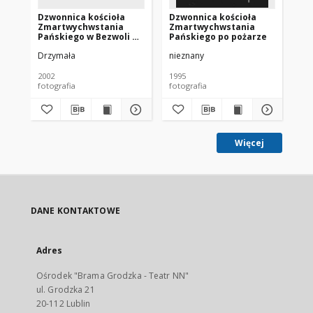
Dzwonnica kościoła
Dzwonnica kościoła
Po
Zmartwychwstania
Zmartwychwstania
Zm
Pańskiego w Bezwoli po
Pańskiego po pożarze
Pa
odbudowie w 2002 r.
Drzymała
nieznany
Aut
2002
1995
199
fotografia
fotografia
fot
Więcej
DANE KONTAKTOWE
Adres
Ośrodek "Brama Grodzka - Teatr NN"
ul. Grodzka 21
20-112 Lublin