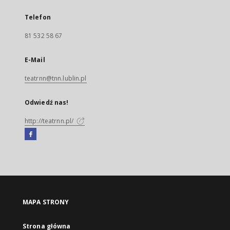
Telefon
81 532 58 67
E-Mail
teatrnn@tnn.lublin.pl
Odwiedź nas!
http://teatrnn.pl/
Facebook
Link
zewnętrzny,
otworzy
się
w
nowej
MAPA STRONY
karcie
Strona główna