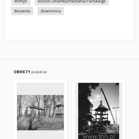
Wohyń
kościół Zmartwychwstania Pańskiego
Bezwola
dzwonnica
OBIEKTY
podobne