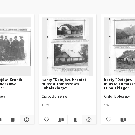
ejów. Kroniki
karty "Dziejów. Kroniki
karty "Dziejów. 
omaszowa
miasta Tomaszowa
miasta Tomasz
go"
Lubelskiego"
Lubelskiego"
ław
Cisło, Bolesław
Cisło, Bolesław
1979
1979