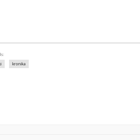
ds:
i
kronika