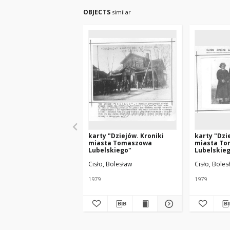
OBJECTS
similar
karty "Dziejów. Kroniki
karty "Dzi
miasta Tomaszowa
miasta T
Lubelskiego"
Lubelskie
Cisło, Bolesław
Cisło, Boles
1979
1979