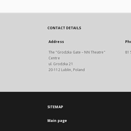
CONTACT DETAILS
Address
Ph
The "Grodzka Gate – NN Theatre"
81 
Centre
ul. Grodzka 21
20-112 Lublin, Poland
SITEMAP
Main page