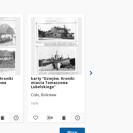
Kroniki
karty "Dziejów. Kroniki
karty "Dziejów. Kroni
owa
miasta Tomaszowa
miasta Tomaszowa
Lubelskiego"
Lubelskiego"
Cisło, Bolesław
Cisło, Bolesław
1979
1979
More